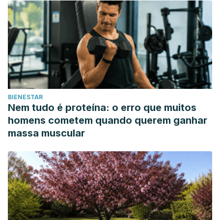
Deci, E. L. (1996). Motivational Predictors of Weight Loss
and Weight-Loss Maintenance. Journal of Personality and
Social Psychology. https://doi.org/10.1037/0022-
3514.70.1.115
Kushner, R. F. (2014). Weight loss strategies for treatment
of obesity. Progress in Cardiovascular Diseases.
https://doi.org/10.1016/j.pcad.2013.09.005
BIENESTAR
Nem tudo é proteína: o erro que muitos
homens cometem quando querem ganhar
massa muscular