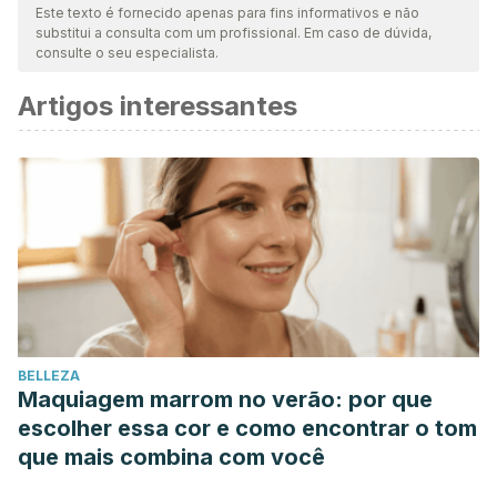
nossa equipe para garantir sua qualidade, confiabilidade,
Este texto é fornecido apenas para fins informativos e não
substitui a consulta com um profissional. Em caso de dúvida,
atualidade e validade. A bibliografia deste artigo foi
consulte o seu especialista.
considerada confiável e precisa academicamente ou
Artigos interessantes
cientificamente.
Swift DL., McGee JE., Earnest CP., Carlisle E., et al., The
effects of exercise and physical activity on weight loss and
maintenance. Prog Cardiovasc Dis, 2018. 61 (2): 206-213.
Jeong JN., Effect of pre meal water consumption on
energy intake and satiety in non obese young adutls. Clin
Nutr Res, 2018.
BELLEZA
Greig, E. (2014). Weight loss. In Acute Medicine: A
Maquiagem marrom no verão: por que
Symptom-Based Approach.
escolher essa cor e como encontrar o tom
https://doi.org/10.1007/9781139600354.069
que mais combina com você
Williams, G. C., Grow, V. M., Freedman, Z. R., Ryan, R. M., &