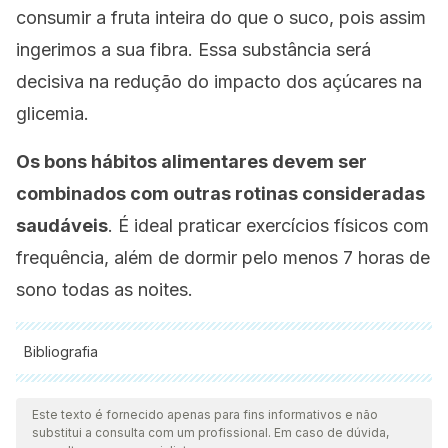
consumir a fruta inteira do que o suco, pois assim
ingerimos a sua fibra. Essa substância será
decisiva na redução do impacto dos açúcares na
glicemia.
Os bons hábitos alimentares devem ser
combinados com outras rotinas consideradas
saudáveis
. É ideal praticar exercícios físicos com
frequência, além de dormir pelo menos 7 horas de
sono todas as noites.
Bibliografia
Todas as fontes citadas foram minuciosamente revisadas por
nossa equipe para garantir sua qualidade, confiabilidade,
Este texto é fornecido apenas para fins informativos e não
substitui a consulta com um profissional. Em caso de dúvida,
atualidade e validade. A bibliografia deste artigo foi