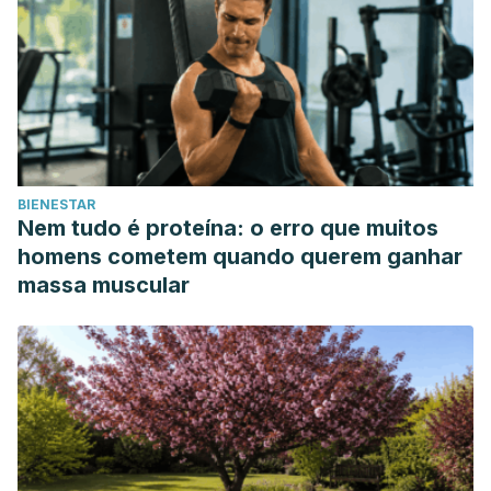
food.
International journal of food sciences and
nutrition
,
68
(4), 392–401.
https://doi.org/10.1080/09637486.2016.1258044
BIENESTAR
Nem tudo é proteína: o erro que muitos
homens cometem quando querem ganhar
massa muscular