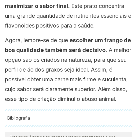
maximizar o sabor final.
Este prato concentra
uma grande quantidade de nutrientes essenciais e
flavonoides positivos para a saúde.
Agora, lembre-se de que
escolher um frango de
boa qualidade também será decisivo.
A melhor
opção são os criados na natureza, para que seu
perfil de ácidos graxos seja ideal. Assim, é
possível obter uma carne mais firme e suculenta,
cujo sabor será claramente superior. Além disso,
esse tipo de criação diminui o abuso animal.
Bibliografia
Todas as fontes citadas foram minuciosamente revisadas por
nossa equipe para garantir sua qualidade, confiabilidade,