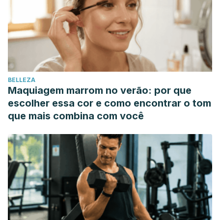
microbiota in healthy adult humans. Anaerobe.
https://doi.org/10.1016/j.anaerobe.2013.11.007
Shen, C. L., von Bergen, V., Chyu, M. C., Jenkins, M. R., Mo,
H., Chen, C. H., & Kwun, I. S. (2012). Fruits and dietary
phytochemicals in bone protection. Nutrition Research.
https://doi.org/10.1016/j.nutres.2012.09.018
BELLEZA
Mulvihill, B. (2001). Ruminant meat as a source of
Maquiagem marrom no verão: por que
conjugated linoleic acid (CLA). Nutr. Bull.
escolher essa cor e como encontrar o tom
https://doi.org/10.1046/j.1467-3010.2001.00179.x
que mais combina com você