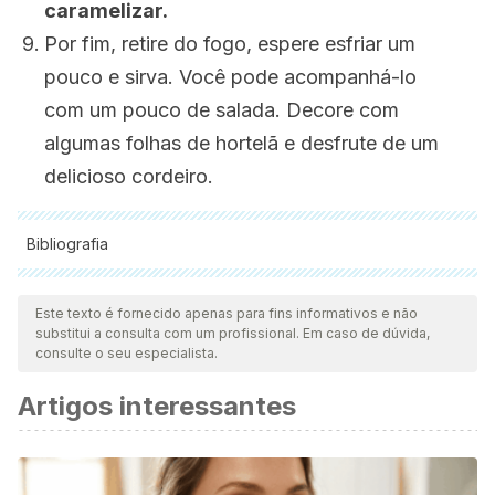
caramelizar.
Por fim, retire do fogo, espere esfriar um
pouco e sirva. Você pode acompanhá-lo
com um pouco de salada. Decore com
algumas folhas de hortelã e desfrute de um
delicioso cordeiro.
Bibliografia
Todas as fontes citadas foram minuciosamente revisadas por
nossa equipe para garantir sua qualidade, confiabilidade,
Este texto é fornecido apenas para fins informativos e não
substitui a consulta com um profissional. Em caso de dúvida,
atualidade e validade. A bibliografia deste artigo foi
consulte o seu especialista.
considerada confiável e precisa academicamente ou
Artigos interessantes
cientificamente.
Liu, Z., Lin, X., Huang, G., Zhang, W., Rao, P., & Ni, L. (2014).
Prebiotic effects of almonds and almond skins on intestinal