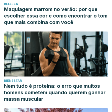
BELLEZA
Springer New York LLC. https://doi.org/10.1007/s11130-015-
Maquiagem marrom no verão: por que
0503-8
escolher essa cor e como encontrar o tom
Ceccarelli, N., Curadi, M., Picciarelli, P., Martelloni, L.,
que mais combina com você
Sbrana, C., & Giovannetti, M. (2010, December). Globe
artichoke as a functional food.
Mediterranean Journal of
Nutrition and Metabolism
. https://doi.org/10.1007/s12349-
010-0021-z
BIENESTAR
Nem tudo é proteína: o erro que muitos
homens cometem quando querem ganhar
massa muscular