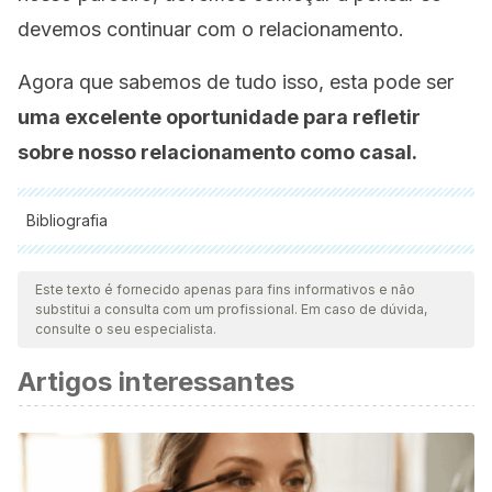
devemos continuar com o relacionamento.
Agora que sabemos de tudo isso, esta pode ser
uma excelente oportunidade para refletir
sobre nosso relacionamento como casal.
Bibliografia
Todas as fontes citadas foram minuciosamente revisadas por
nossa equipe para garantir sua qualidade, confiabilidade,
Este texto é fornecido apenas para fins informativos e não
substitui a consulta com um profissional. Em caso de dúvida,
atualidade e validade. A bibliografia deste artigo foi
consulte o seu especialista.
considerada confiável e precisa academicamente ou
Artigos interessantes
cientificamente.
Callejón-Chinchilla, M. D., & Gila-Ordóñez, J. M. (2018).
Necesidad de trabajar las relaciones de pareja saludable
desde contextos socio-educativos.
Sophia
,
14
(1), 31-38.