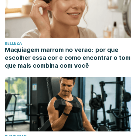
Herrera, A. B. (2019). Cómo buscar y encontrar pareja
estable y amorosa.
Tus psicólogos en CDMX: Irradia
Terapia
.
Iglesias-García, M. T., Urbano-Contreras, A., & Martínez-
González, R. A. (2019). Escala de Comunicación
BELLEZA
autopercibida en la relación de pareja (CARP).
Anales de
Maquiagem marrom no verão: por que
Psicología/Annals of Psychology
,
35
(2), 314-322.
escolher essa cor e como encontrar o tom
que mais combina com você