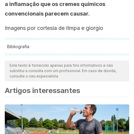
a inflamação que os cremes químicos
convencionais parecem causar.
Imagens por cortesia de itmpa e giorgio
Bibliografia
Todas as fontes citadas foram minuciosamente revisadas por
nossa equipe para garantir sua qualidade, confiabilidade,
Este texto é fornecido apenas para fins informativos e não
substitui a consulta com um profissional. Em caso de dúvida,
atualidade e validade. A bibliografia deste artigo foi
consulte o seu especialista.
considerada confiável e precisa academicamente ou
Artigos interessantes
cientificamente.
Gaby, A. R. (2006). Natural remedies for scleroderma.
Alternative Medicine Review.
Tillhon, M., Guamán Ortiz, L. M., Lombardi, P., & Scovassi, A.
I. (2012). Berberine: New perspectives for old remedies.
Biochemical Pharmacology.