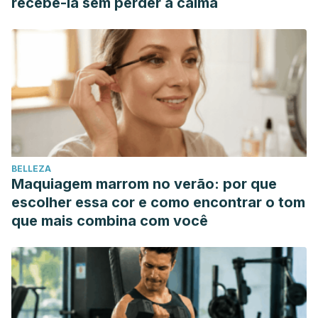
recebê-la sem perder a calma
en la Salud. Vertientes.
https://www.medigraphic.com/pdfs/vertientes/vre-
2011/vre112a.pdf
Esther Azón López, Javier Hernández Pérez & Eduardo
Mir Ramos (2013). Evidencia científica sobre el uso del
aceite de rosa mosqueta en el embarazo: una revisión de
la bibliografía. Medicina Naturista.
file:///C:/Users/pc/Downloads/Dialnet-
BELLEZA
EvidenciaCientificaSobreElUsoDelAceiteDeRosaMosque-
Maquiagem marrom no verão: por que
4297895.pdf
escolher essa cor e como encontrar o tom
que mais combina com você