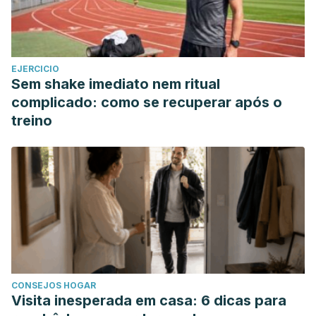
https://doi.org/10.1016/j.bcp.2012.07.018
Cerda, E. (2005). Mechanics of scars. Journal of
Biomechanics.
EJERCICIO
https://doi.org/10.1016/j.jbiomech.2004.07.026
Sem shake imediato nem ritual
Ashiq, S., Hussain, M., & Ahmad, B. (2014). Natural
complicado: como se recuperar após o
occurrence of mycotoxins in medicinal plants: A review.
treino
Fungal Genetics and Biology.
https://doi.org/10.1016/j.fgb.2014.02.005
TeensHealth from Nemours (2019).
https://kidshealth.org/es/teens/wounds-esp.html?
ref=search
Biblioteca de Salud, Sanitas (2020).
https://www.sanitas.es/sanitas/seguros/es/particulares/bibliot
de-salud/estetica/cicatrices.html
CONSEJOS HOGAR
Mariel Carlderón- Oliver, María Alejandra Quiñones Pena &
Visita inesperada em casa: 6 dicas para
José Pedraza-Chaverri (2011). Efectos benéficos del Aloe