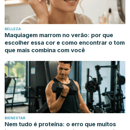
bioactivity and potential health benefits of chamomile tea
(Matricaria recutita L.). Phytotherapy research : PTR. 20.
519-30. 10.1002/ptr.1900.
BELLEZA
Maquiagem marrom no verão: por que
escolher essa cor e como encontrar o tom
que mais combina com você
BIENESTAR
Nem tudo é proteína: o erro que muitos