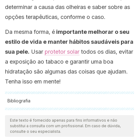
determinar a causa das olheiras e saber sobre as
opções terapêuticas, conforme o caso.
Da mesma forma, é
importante melhorar o seu
estilo de vida e manter hábitos saudáveis ​​para
sua pele.
Usar
protetor solar
todos os dias, evitar
a exposição ao tabaco e garantir uma boa
hidratação são algumas das coisas que ajudam.
Tenha isso em mente!
Bibliografia
Todas as fontes citadas foram minuciosamente revisadas por
nossa equipe para garantir sua qualidade, confiabilidade,
Este texto é fornecido apenas para fins informativos e não
substitui a consulta com um profissional. Em caso de dúvida,
atualidade e validade. A bibliografia deste artigo foi
consulte o seu especialista.
considerada confiável e precisa academicamente ou