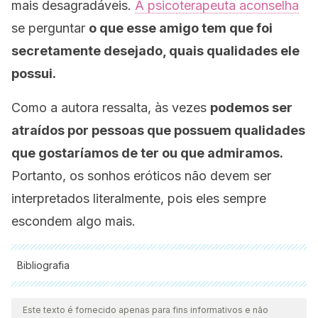
mais desagradáveis.
A psicoterapeuta aconselha
se perguntar
o que esse amigo tem que foi
secretamente desejado, quais qualidades ele
possui.
Como a autora ressalta, às vezes
podemos ser
atraídos por pessoas que possuem qualidades
que gostaríamos de ter ou que admiramos.
Portanto, os sonhos eróticos não devem ser
interpretados literalmente, pois eles sempre
escondem algo mais.
Bibliografia
Todas as fontes citadas foram minuciosamente revisadas por
nossa equipe para garantir sua qualidade, confiabilidade,
Este texto é fornecido apenas para fins informativos e não