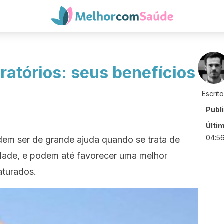
iratórios: seus benefícios
Escrit
Publ
Últi
04:5
odem ser de grande ajuda quando se trata de
dade, e podem até favorecer uma melhor
aturados.