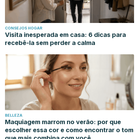
Essential Oils: Science, Technology, and Applications,
Second Edition.
https://doi.org/10.1201/b19393
Sell, C. (2015). Chemistry of essential oils. In Handbook of
CONSEJOS HOGAR
Essential Oils: Science, Technology, and Applications,
Visita inesperada em casa: 6 dicas para
Second Edition.
https://doi.org/10.1201/b19393
recebê-la sem perder a calma
Moreira, M. R., Alvarez, M. V., & Ponce, A. G. (2016).
Essential oils. In Postharvest Management Approaches for
Maintaining Quality of Fresh Produce.
https://doi.org/10.1007/978-3-319-23582-0_7
Clínica Mayo. Alergias. (2018). Recuperado el 11 de octubre
de 2020. https://www.mayoclinic.org/es-es/diseases-
conditions/allergies/symptoms-causes/syc-20351497
Herro E, Jacob SE. Mentha piperita (peppermint).
BELLEZA
Dermatitis. 2010 Nov-Dec;21(6):327-9. PMID: 21144345.
Maquiagem marrom no verão: por que
Choi, S. Y., & Park, K. (2016). Effect of Inhalation of
escolher essa cor e como encontrar o tom
Aromatherapy Oil on Patients with Perennial Allergic Rhinitis:
que mais combina com você