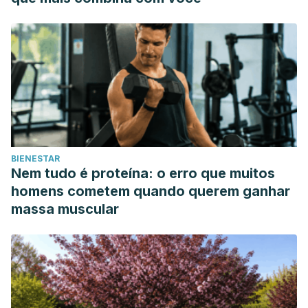
A Randomized Controlled Trial.
Evidence-based
complementary and alternative medicine : eCAM
,
2016
,
7896081. https://doi.org/10.1155/2016/7896081
Ocaña, A., & Reglero, G. (2012). Effects of Thyme Extract
Oils (from Thymus vulgaris, Thymus zygis, and Thymus
hyemalis) on Cytokine Production and Gene Expression of
oxLDL-Stimulated THP-1-Macrophages.
Journal of
obesity
,
2012
, 104706. https://doi.org/10.1155/2012/104706
BIENESTAR
Mitoshi M, Kuriyama I, Nakayama H, Miyazato H, Sugimoto
Nem tudo é proteína: o erro que muitos
K, Kobayashi Y, Jippo T, Kuramochi K, Yoshida H,
homens cometem quando querem ganhar
Mizushina Y. Suppression of allergic and inflammatory
massa muscular
responses by essential oils derived from herbal plants and
citrus fruits. Int J Mol Med. 2014 Jun;33(6):1643-51. doi:
10.3892/ijmm.2014.1720. Epub 2014 Mar 31. PMID:
24682420.