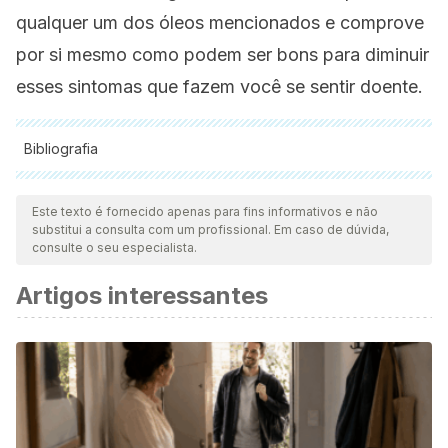
qualquer um dos óleos mencionados e comprove
por si mesmo como podem ser bons para diminuir
esses sintomas que fazem você se sentir doente.
Bibliografia
Todas as fontes citadas foram minuciosamente revisadas por
nossa equipe para garantir sua qualidade, confiabilidade,
Este texto é fornecido apenas para fins informativos e não
substitui a consulta com um profissional. Em caso de dúvida,
atualidade e validade. A bibliografia deste artigo foi
consulte o seu especialista.
considerada confiável e precisa academicamente ou
Artigos interessantes
cientificamente.
Nazzaro, F., Fratianni, F., De Martino, L., Coppola, R., & De
Feo, V. (2013). Effect of essential oils on pathogenic
bacteria. Pharmaceuticals.
https://doi.org/10.3390/ph6121451
Sell, C. (2015). Chemistry of essential oils. In Handbook of