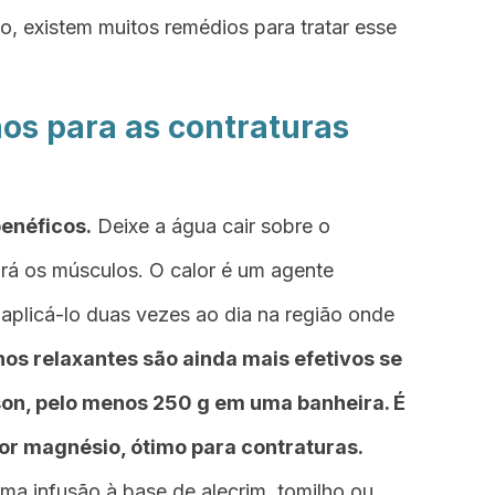
 existem muitos remédios para tratar esse
os para as contraturas
enéficos.
Deixe a água cair sobre o
ará os músculos. O calor é um agente
aplicá-lo duas vezes ao dia na região onde
os relaxantes são ainda mais efetivos se
son, pelo menos 250 g em uma banheira. É
por
magnésio
, ótimo para contraturas.
a infusão à base de alecrim, tomilho ou