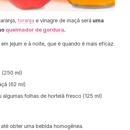
laranja,
toranja
e vinagre de maçã será
uma
omo
queimador de gordura
.
em jejum e à noite, que é quando é mais eficaz.
a (250 ml)
açã (62 ml)
u algumas folhas de hortelã fresco (125 ml)
s até obter uma bebida homogênea.