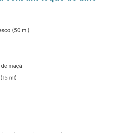
resco (50 ml)
a de maçã
(15 ml)