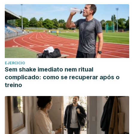
American Family Physician.
https://doi.org/10.2214/AJR.16.16033
Shemer, A., & Daniel, C. R. (2013). Common nail disorders.
Clinics in Dermatology.
https://doi.org/10.1016/j.clindermatol.2013.06.015
EJERCICIO
Sem shake imediato nem ritual
complicado: como se recuperar após o
treino