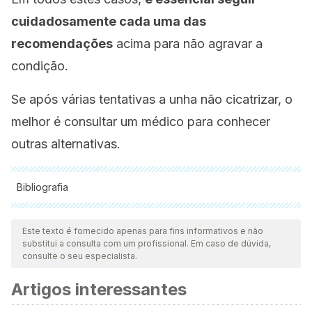
cuidadosamente cada uma das
recomendações
acima para não agravar a
condição.
Se após várias tentativas a unha não cicatrizar, o
melhor é consultar um médico para conhecer
outras alternativas.
Bibliografia
Todas as fontes citadas foram minuciosamente revisadas por
nossa equipe para garantir sua qualidade, confiabilidade,
Este texto é fornecido apenas para fins informativos e não
substitui a consulta com um profissional. Em caso de dúvida,
atualidade e validade. A bibliografia deste artigo foi
consulte o seu especialista.
considerada confiável e precisa academicamente ou
Artigos interessantes
cientificamente.
Leggit, J. C. (2017). Acute and Chronic Paronychia.