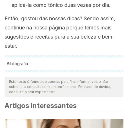
aplicá-la como tônico duas vezes por dia.
Então, gostou das nossas dicas? Sendo assim,
continue na nossa página porque temos mais
sugestões e receitas para a sua beleza e bem-
estar.
Bibliografia
Todas as fontes citadas foram minuciosamente revisadas por
nossa equipe para garantir sua qualidade, confiabilidade,
Este texto é fornecido apenas para fins informativos e não
substitui a consulta com um profissional. Em caso de dúvida,
atualidade e validade. A bibliografia deste artigo foi
consulte o seu especialista.
considerada confiável e precisa academicamente ou
Artigos interessantes
cientificamente.
Meydani, M. (2009, December)
. Potential health benefits
of avenanthramides of oats.
Nutrition Reviews
.