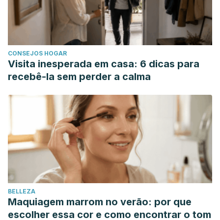
DE POLLO. Online
[
https://es.wikipedia.org/wiki/Carne_de_pollo
].
Wikipedia, la enciclopedia libre. (Consulta 2018). ACEITE
DE OLIVA. Online
CONSEJOS HOGAR
[
https://es.wikipedia.org/wiki/Aceite_de_oliva
].
Visita inesperada em casa: 6 dicas para
Marangoni F, Corsello G, Cricelli C, et al. Role of poultry
recebê-la sem perder a calma
meat in a balanced diet aimed at maintaining health and
wellbeing: an Italian consensus document.
Food Nutr Res
.
2015;59:27606. Published 2015 Jun 9.
doi:10.3402/fnr.v59.27606
Duthie SJ, Duthie GG, Russell WR, et al. Effect of increasing
fruit and vegetable intake by dietary intervention on
nutritional biomarkers and attitudes to dietary change: a
randomised trial.
Eur J Nutr
. 2018;57(5):1855–1872.
BELLEZA
doi:10.1007/s00394-017-1469-0
Maquiagem marrom no verão: por que
escolher essa cor e como encontrar o tom