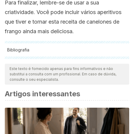
Para finalizar, lembre-se de usar a sua
criatividade. Você pode incluir vários aperitivos
que tiver e tornar esta receita de canelones de
frango ainda mais deliciosa.
Bibliografia
Todas as fontes citadas foram minuciosamente revisadas por
nossa equipe para garantir sua qualidade, confiabilidade,
Este texto é fornecido apenas para fins informativos e não
substitui a consulta com um profissional. Em caso de dúvida,
atualidade e validade. A bibliografia deste artigo foi
consulte o seu especialista.
considerada confiável e precisa academicamente ou
Artigos interessantes
cientificamente.
Wikipedia, la enciclopedia libre. (Consulta 2018).
CANELONES. Online
[
https://es.wikipedia.org/wiki/Canelones_
(comida)].
Wikipedia, la enciclopedia libre. (Consulta 2018). CARNE