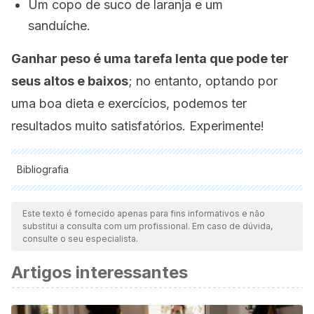
Um copo de suco de laranja e um
sanduíche.
Ganhar peso é uma tarefa lenta que pode ter
seus altos e baixos
; no entanto, optando por
uma boa dieta e exercícios, podemos ter
resultados muito satisfatórios. Experimente!
Bibliografia
Todas as fontes citadas foram minuciosamente revisadas por
nossa equipe para garantir sua qualidade, confiabilidade,
Este texto é fornecido apenas para fins informativos e não
substitui a consulta com um profissional. Em caso de dúvida,
atualidade e validade. A bibliografia deste artigo foi
consulte o seu especialista.
considerada confiável e precisa academicamente ou
Artigos interessantes
cientificamente.
Jager R., Kerksick CM., Campbell BI., Cribb PJ., et al.,
International society of sports nutrition position stand: