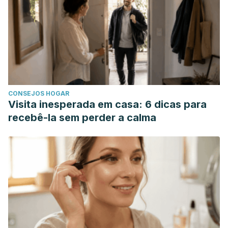
protein and exercise. J Int Soc Sports Nutr, 2017.
Zhang X., Guan T., Yang B., Chi Z., et al., A novel role for
zinc transporter 8 in the facilitation of zinc accumulation
and regulation of testosterone synthesis in leyding cells of
human and mouse testicle. Metabolism, 2018. 88:40-50.
CONSEJOS HOGAR
Visita inesperada em casa: 6 dicas para
recebê-la sem perder a calma