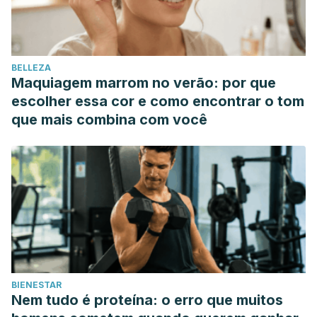
stress. PLoS One. 2017 Apr 19;12(4):e0175904.
Trüeb RM, Henry JP, Davis MG, Schwartz JR. Scalp
Condition Impacts Hair Growth and Retention via Oxidative
BELLEZA
Stress. Int J Trichology. 2018 Nov-Dec;10(6):262-270.
Maquiagem marrom no verão: por que
Zhai X, Gong M, Peng Y, Yang D. Effects of UV Induced-
escolher essa cor e como encontrar o tom
Photoaging on the Hair Follicle Cycle of C57BL6/J Mice.
que mais combina com você
Clin Cosmet Investig Dermatol. 2021 May 18;14:527-539.
BIENESTAR
Nem tudo é proteína: o erro que muitos