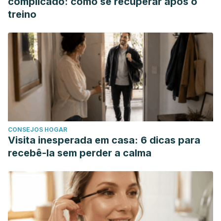
complicado: como se recuperar após o
Guo EL, Katta R. Diet and hair loss: effects of nutrient
treino
deficiency and supplement use. Dermatol Pract Concept.
2017 Jan 31;7(1):1-10.
Lee Y, Kim YD, Hyun HJ, Pi LQ, Jin X, Lee WS. Hair shaft
damage from heat and drying time of hair dryer. Ann
Dermatol. 2011 Nov;23(4):455-62.
Nakamura T, Yamamura H, Park K, Pereira C, Uchida Y,
Horie N, Kim M, Itami S. Naturally Occurring Hair Growth
Peptide: Water-Soluble Chicken Egg Yolk Peptides
CONSEJOS HOGAR
Stimulate Hair Growth Through Induction of Vascular
Visita inesperada em casa: 6 dicas para
Endothelial Growth Factor Production. J Med Food. 2018
recebê-la sem perder a calma
Jul;21(7):701-708.
Peters EMJ, Müller Y, Snaga W, Fliege H, Reißhauer A,
Schmidt-Rose T, Max H, Schweiger D, Rose M, Kruse J.
Hair and stress: A pilot study of hair and cytokine balance
alteration in healthy young women under major exam