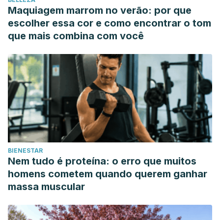
de suelo pélvico (España).
Maquiagem marrom no verão: por que
http://dspace.umh.es/bitstream/11000/4669/1/TD%20S
escolher essa cor e como encontrar o tom
que mais combina com você
BIENESTAR
Nem tudo é proteína: o erro que muitos
homens cometem quando querem ganhar
massa muscular