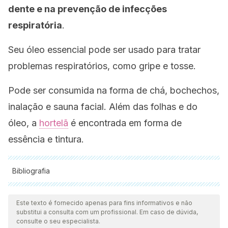
dente e na prevenção de infecções
respiratória
.
Seu óleo essencial pode ser usado para tratar
problemas respiratórios, como gripe e tosse.
Pode ser consumida na forma de chá, bochechos,
inalação e sauna facial. Além das folhas e do
óleo, a
hortelã
é encontrada em forma de
essência e tintura.
Bibliografia
Todas as fontes citadas foram minuciosamente revisadas por
nossa equipe para garantir sua qualidade, confiabilidade,
Este texto é fornecido apenas para fins informativos e não
substitui a consulta com um profissional. Em caso de dúvida,
atualidade e validade. A bibliografia deste artigo foi
consulte o seu especialista.