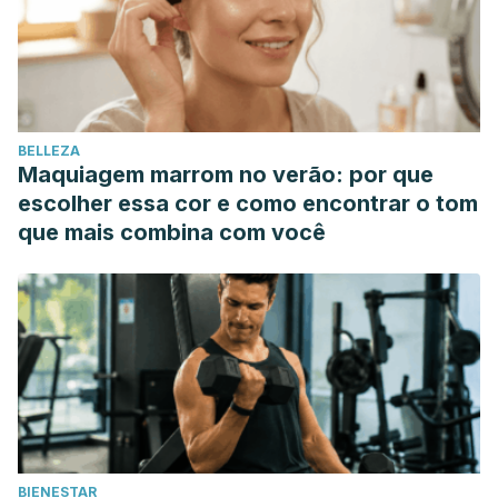
https://doi.org/10.1111/j.1749-7345.2012.00581.x
Hypotheses, M. (1983).
Allium Sativum (GARLIC)- A
Natural antibiotic.
Medical Hypotheses
,
12
, 227–237.
https://doi.org/10.1016/0306-9877
(83)90040-3
Malhotra, S., & Singh, A. P. (2003).
Medicinal properties
BELLEZA
of ginger (Zingiber officinale Rosc.).
Natural Product
Maquiagem marrom no verão: por que
Radiance
,
2
(6), 296–301.
https://doi.org/ISSN
: 2278 – 3008
escolher essa cor e como encontrar o tom
que mais combina com você
BIENESTAR