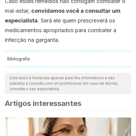
Caso esses remédios não consigam combater o
mal-estar,
convidamos você a consultar um
especialista
. Será ele quem prescreverá os
medicamentos apropriados para combater a
infecção na garganta.
Bibliografia
Todas as fontes citadas foram minuciosamente revisadas por
nossa equipe para garantir sua qualidade, confiabilidade,
Este texto é fornecido apenas para fins informativos e não
substitui a consulta com um profissional. Em caso de dúvida,
atualidade e validade. A bibliografia deste artigo foi
consulte o seu especialista.
considerada confiável e precisa academicamente ou
Artigos interessantes
cientificamente.
Lee, J. Y., & Gao, Y. (2012)
. Review of the Application of
Garlic, Allium sativum, in Aquaculture.
Journal of the World
Aquaculture Society
,
43
(4), 447–458.