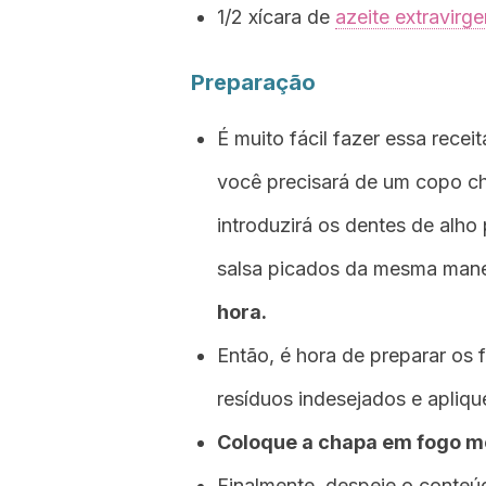
1/2 xícara de
azeite extravirg
Preparação
É muito fácil fazer essa rece
você precisará de um copo ch
introduzirá os dentes de alh
salsa picados da mesma mane
hora.
Então, é hora de preparar os 
resíduos indesejados e apliq
Coloque a chapa em fogo m
Finalmente, despeje o conteú