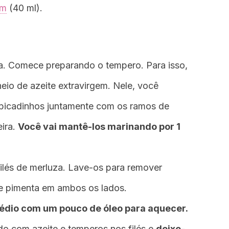
em
(40 ml).
ita. Comece preparando o tempero. Para isso,
eio de azeite extravirgem. Nele, você
o picadinhos juntamente com os ramos de
ira.
Você vai mantê-los marinando por 1
filés de merluza. Lave-os para remover
ue pimenta em ambos os lados.
édio com um pouco de óleo para aquecer.
do com azeite e temperos nos filés e
deixe-