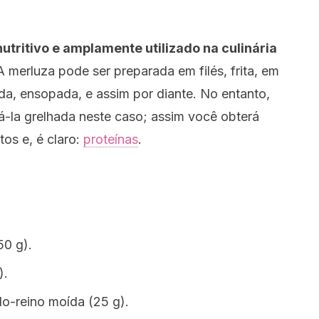
 nutritivo e amplamente utilizado na culinária
A merluza pode ser preparada em filés, frita, em
da, ensopada, e assim por diante. No entanto,
-la grelhada neste caso; assim você obterá
os e, é claro:
proteínas
.
50 g).
).
do-reino moída (25 g).