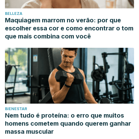
Obstetric-Practice/Moderate-Caffeine-Consumption-
BELLEZA
During-Pregnancy
Maquiagem marrom no verão: por que
NCBI.
(2008). Maternal caffeine consumption during
escolher essa cor e como encontrar o tom
pregnancy and the risk of miscarriage: a prospective
que mais combina com você
cohort study.
https://www.ncbi.nlm.nih.gov/pubmed/18221932
Asociación Española de Pediatría staff.
(n.d.). Consumo
de tabaco en el embarazo. APED.
https://enfamilia.aeped.es/noticias/consumo-tabaco-en-
embarazo
Montoya Salas, K.
(2011). Síndrome alcohólico fetal.
Medicina Legal de Costa Rica
,
28
(2), 51-55.
BIENESTAR
https://www.scielo.sa.cr/scielo.php?pid=S1409-
Nem tudo é proteína: o erro que muitos
00152011000200006&script=sci_arttext
homens cometem quando querem ganhar
Figueroa-Damián, R., Beltrán-Montoya, J., Espino, S.,
massa muscular
Reyes, E., & Segura-Cervantes, E.
(2013). Consumo de