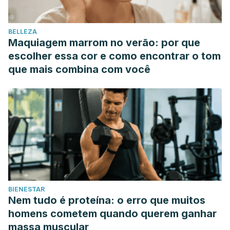
https://www.nhlbi.nih.gov/health-topics/espanol/insomnio
Ong, J. C., Manber, R., Segal, Z., Xia, Y., Shapiro, S., &
BELLEZA
Wyatt, J. K. (2014). A randomized controlled trial of
Maquiagem marrom no verão: por que
mindfulness meditation for chronic insomnia.
Sleep
,
37
(9),
escolher essa cor e como encontrar o tom
1553-1563.
que mais combina com você
Insomnio – Síntomas y causas – Mayo Clinic. (2016).
Retrieved 5 July 2020, from https://www.mayoclinic.org/es-
es/diseases-conditions/insomnia/symptoms-causes/syc-
20355167
BIENESTAR
Nem tudo é proteína: o erro que muitos
homens cometem quando querem ganhar
massa muscular