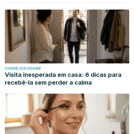
Varkevisser, M., van Dongen, H. P. A., van Amsterdam, J. G.
C., & Kerkhof, G. A. (2007). Chronic insomnia and daytime
functioning: An ambulatory assessment. Behavioral Sleep
Medicine.
https://doi.org/10.1080/15402000701557425
Krakow, B., Ulibarri, V., Melendrez, D., Kikta, S., Togami, L.,
& Haynes, P. (2008). A daytime, abbreviated cardio-
respiratory sleep study (CPT 95807-52) to acclimate
insomnia patients with sleep disordered breathing to
CONSEJOS HOGAR
positive airway pressure (PAP-NAP). Journal of Clinical
Visita inesperada em casa: 6 dicas para
Sleep Medicine.
recebê-la sem perder a calma
S. D., S. (2012). Stress management through ‘yoga
practices’ in the corporate sector. AFRICAN JOURNAL OF
BUSINESS MANAGEMENT.
https://doi.org/10.5897/AJBM11.314
Insomnio | National Heart, Lung, and Blood Institute (NHLBI).
Retrieved 5 July 2020, from