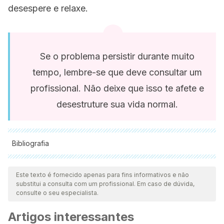
desespere e relaxe.
Se o problema persistir durante muito
tempo, lembre-se que deve consultar um
profissional. Não deixe que isso te afete e
desestruture sua vida normal.
Bibliografia
Todas as fontes citadas foram minuciosamente revisadas por
nossa equipe para garantir sua qualidade, confiabilidade,
Este texto é fornecido apenas para fins informativos e não
substitui a consulta com um profissional. Em caso de dúvida,
atualidade e validade. A bibliografia deste artigo foi
consulte o seu especialista.
considerada confiável e precisa academicamente ou
Artigos interessantes
cientificamente.