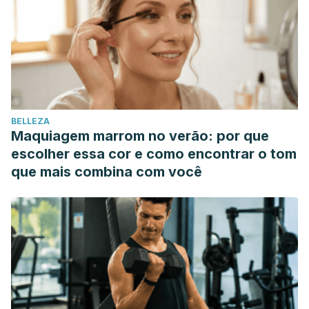
https://doi.org/10.1097/AJP.0b013e31825e1492
Groessl, E. J., Weingart, K. R., Aschbacher, K., Pada, L., &
Baxi, S. (2008). Yoga for Veterans with Chronic Low-Back
Pain. The Journal of Alternative and Complementary
Medicine.
https://doi.org/10.1089/acm.2008.0020
BELLEZA
Maquiagem marrom no verão: por que
escolher essa cor e como encontrar o tom
que mais combina com você