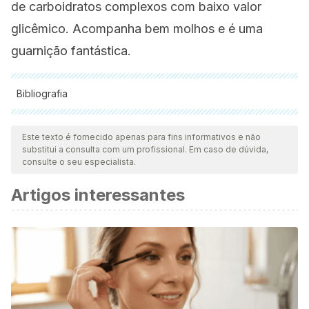
de carboidratos complexos com baixo valor
glicêmico. Acompanha bem molhos e é uma
guarnição fantástica.
Bibliografia
Todas as fontes citadas foram minuciosamente revisadas por
nossa equipe para garantir sua qualidade, confiabilidade,
Este texto é fornecido apenas para fins informativos e não
substitui a consulta com um profissional. Em caso de dúvida,
atualidade e validade. A bibliografia deste artigo foi
consulte o seu especialista.
considerada confiável e precisa academicamente ou
Artigos interessantes
cientificamente.
Christodoulides S, Dimidi E, Fragkos KC, Farmer AD,
Whelan K, Scott SM. Systematic review with meta-analysis:
effect of fibre supplementation on chronic idiopathic
constipation in adults. Aliment Pharmacol Ther. 2016
Jul;44(2):103-16