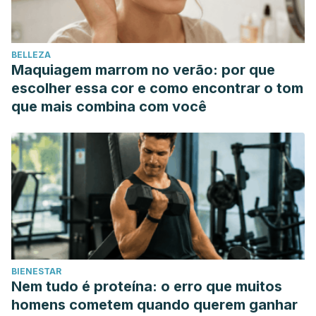
Filippini T, Violi F, D’Amico R, Vinceti M. The effect of
potassium supplementation on blood pressure in
hypertensive subjects: A systematic review and meta-
BELLEZA
analysis. Int J Cardiol. 2017 Mar 1;230:127-135.
Maquiagem marrom no verão: por que
Goltzman D, Mannstadt M, Marcocci C. Physiology of the
escolher essa cor e como encontrar o tom
Calcium-Parathyroid Hormone-Vitamin D Axis. Front Horm
que mais combina com você
Res. 2018;50:1-13.
Quiroga, Patricia N., and Valentina Olmos. “Revisión de la
toxicocinética y la toxicodinamia del ácido cianhídrico y los
cianuros.”
Acta toxicológica argentina
17.1 (2009): 20-32.
BIENESTAR
Nem tudo é proteína: o erro que muitos
homens cometem quando querem ganhar