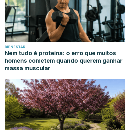
Nuevas perspectivas en su tratamiento.
Revista Cubana de
Ortopedia y Traumatología
,
15
(1-2), 65-70. Recuperado en
12 de abril de 2019, de http://scielo.sld.cu/scielo.php?
script=sci_arttext&pid=S0864-
215X2001000100013&lng=es&tlng=es.
Robles Gálvez, C. N. (2018). Enfoque fisioterapéutico en el
BIENESTAR
tortícolis muscular congénito.
Nem tudo é proteína: o erro que muitos
homens cometem quando querem ganhar
massa muscular