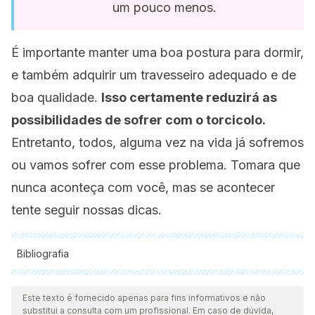
um pouco menos.
É importante manter uma boa postura para dormir,
e também adquirir um travesseiro adequado e de
boa qualidade.
Isso certamente reduzirá as
possibilidades de sofrer com o torcicolo.
Entretanto, todos, alguma vez na vida já sofremos
ou vamos sofrer com esse problema. Tomara que
nunca aconteça com você, mas se acontecer
tente seguir nossas dicas.
Bibliografia
Todas as fontes citadas foram minuciosamente revisadas por
nossa equipe para garantir sua qualidade, confiabilidade,
Este texto é fornecido apenas para fins informativos e não
substitui a consulta com um profissional. Em caso de dúvida,
atualidade e validade. A bibliografia deste artigo foi