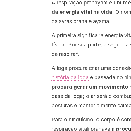
A respiração pranayam é
um mét
da
energia vital
na vida
. O nom
palavras prana e ayama.
A primeira significa ‘a energia vi
física’. Por sua parte, a segund
de respirar’.
A ioga procura criar uma conexão 
história da ioga
é baseada no hin
procura gerar um movimento n
base da ioga; o ar será o combus
posturas e manter a mente calma
Para o hinduísmo, o corpo é com
respiração sitali pranayam
procur