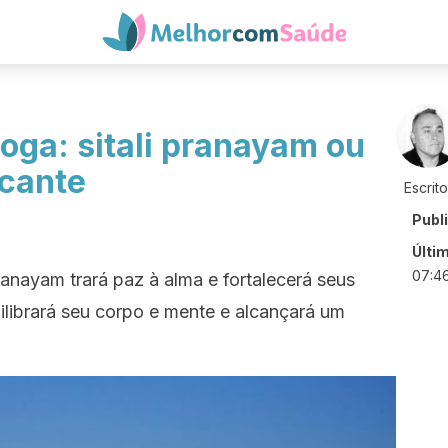
oga: sitali pranayam ou
scante
Escrit
Publ
Últi
07:4
pranayam trará paz à alma e fortalecerá seus
ilibrará seu corpo e mente e alcançará um