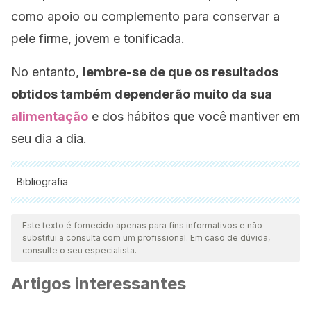
como apoio ou complemento para conservar a
pele firme, jovem e tonificada.
No entanto,
lembre-se de que os resultados
obtidos também dependerão muito da sua
alimentação
e dos hábitos que você mantiver em
seu dia a dia.
Bibliografia
Todas as fontes citadas foram minuciosamente revisadas por
nossa equipe para garantir sua qualidade, confiabilidade,
Este texto é fornecido apenas para fins informativos e não
substitui a consulta com um profissional. Em caso de dúvida,
atualidade e validade. A bibliografia deste artigo foi
consulte o seu especialista.
considerada confiável e precisa academicamente ou
Artigos interessantes
cientificamente.
Silvia, M. T. N. P. T. W. P. (2012). Evaluación de la eficacia