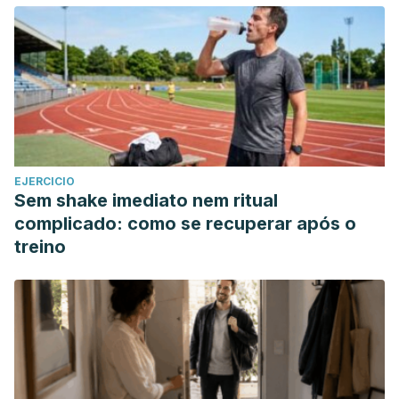
cosmética de cremas elaboradas con aceites extraídos de
especies vegetales Amazónicas: Mauritia Flexuosa
(Morete), Plukenetia Volubilis (Sacha Inchi) y Oenocarpus
Bataua (Ungurahua).
La Granja
,
16
, 14–22.
https://doi.org/10.17163/lgr.n16
Kapoor, V. P. (2005). Herbal Cosmetics for Skin and Hair
care.
Natural Product Radiance
,
4
(4), 306–314.
EJERCICIO
Nohynek, G. J., Antignac, E., Re, T., & Toutain, H. (2010).
Sem shake imediato nem ritual
Safety assessment of personal care products/cosmetics
complicado: como se recuperar após o
and their ingredients.
Toxicology and Applied
treino
Pharmacology
. https://doi.org/10.1016/j.taap.2009.12.001