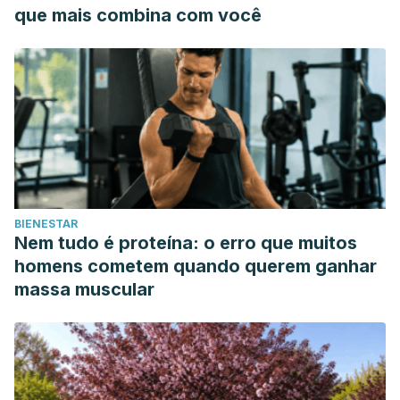
https://www.sciencedirect.com/science/article/abs/pii/S001
que mais combina com você
Balbach, M., Rossetti, T., Ferreira, J., Ghanem, L., Ritagliati,
C., Myers, R. W., Huggins, D. J., Steegborn, C., Miranda, I.
C., Meinke, P. T., Buck, J., & Levin, L. R. (2023). On-demand
male contraception via acute inhibition of soluble adenylyl
cyclase.
Nature Communications, 14
, 637.
https://www.nature.com/articles/s41467-023-36119-6
Hernández, R. D., & Marván, M. L. (2015). La vasectomía
desde una perspectiva psicosocial.
Perinatología y
BIENESTAR
Reproducción Humana
,
29
(1), 30-35.
Nem tudo é proteína: o erro que muitos
https://www.sciencedirect.com/science/article/pii/S0187533
homens cometem quando querem ganhar
Jacobstein, R., Radloff, S., Khan, F., Mimno, K., Pal, M.,
massa muscular
Snell, J., Stafford, R., Touré, C., & Tripathi, V. (2023). Down
But Not Out: Vasectomy Is Faring Poorly Almost
Everywhere-We Can Do Better To Make It A True Method
Option.
Global Health, Science and Practice
,
11
(1),