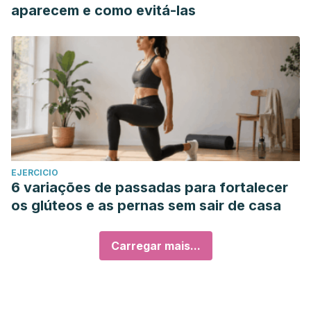
contraceptive in a rabbit model.
Basic and Clinical
aparecem e como evitá-las
Andrology
,
27
, 8.
https://www.ncbi.nlm.nih.gov/pmc/articles/PMC5381074/
EJERCICIO
6 variações de passadas para fortalecer
os glúteos e as pernas sem sair de casa
Carregar mais...