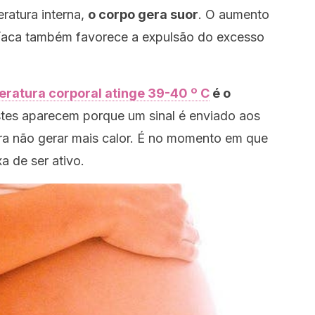
ratura interna,
o corpo gera suor
. O aumento
rdíaca também favorece a expulsão do excesso
eratura corporal atinge 39-40 º C
é o
stes aparecem porque um sinal é enviado aos
ra não gerar mais calor. É no momento em que
a de ser ativo.