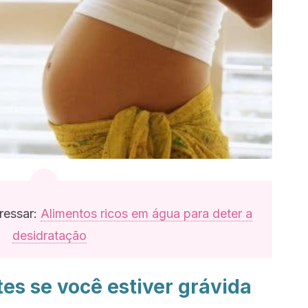
ressar:
Alimentos ricos em água para deter a
desidratação
es se você estiver grávida