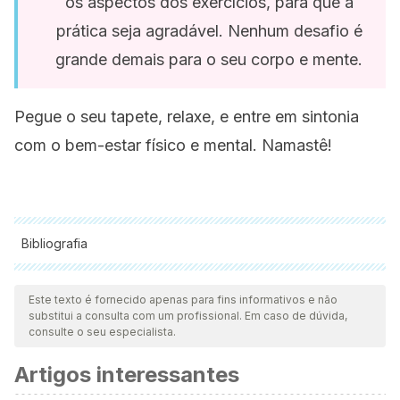
os aspectos dos exercícios, para que a
prática seja agradável. Nenhum desafio é
grande demais para o seu corpo e mente.
Pegue o seu tapete, relaxe, e entre em sintonia
com o bem-estar físico e mental. Namastê!
Bibliografia
Todas as fontes citadas foram minuciosamente revisadas por
nossa equipe para garantir sua qualidade, confiabilidade,
Este texto é fornecido apenas para fins informativos e não
substitui a consulta com um profissional. Em caso de dúvida,
atualidade e validade. A bibliografia deste artigo foi
consulte o seu especialista.
considerada confiável e precisa academicamente ou
Artigos interessantes
cientificamente.
Calle, Ramiro; y Morillo, Isabel (2005):
Aprende yoga. Curso