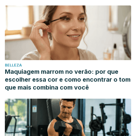
básico de yoga en teoría y práctica. Nivel básico
(pág. 9).
Madrid: Librería Argentina, 2005
Hernández, Danilo (1997).
Claves del yoga. Teoría y práctica
.
[2005]
“
Yoga
“, artículo en wikipedia
“Is yoga right for you”, artículo en la
web
de ACE
BELLEZA
Maquiagem marrom no verão: por que
escolher essa cor e como encontrar o tom
que mais combina com você