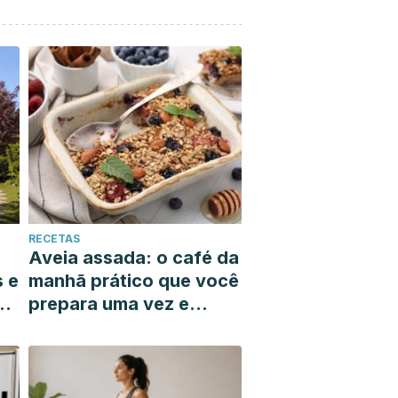
RECETAS
Aveia assada: o café da
s e
manhã prático que você
prepara uma vez e
resolve toda a sua
semana