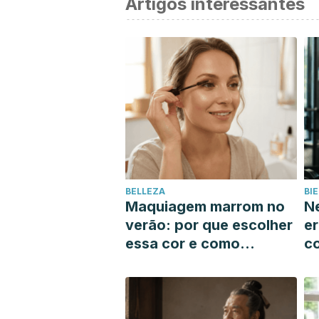
Artigos interessantes
BELLEZA
BI
Maquiagem marrom no
Ne
verão: por que escolher
er
essa cor e como
c
encontrar o tom que
q
mais combina com você
m