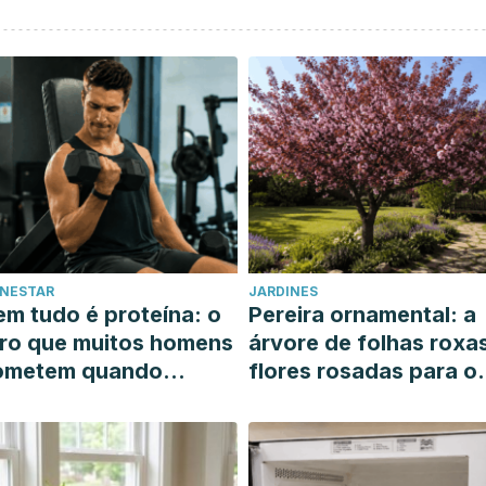
ENESTAR
JARDINES
m tudo é proteína: o
Pereira ornamental: a
ro que muitos homens
árvore de folhas roxa
ometem quando
flores rosadas para o
uerem ganhar massa
seu jardim ensolarado
uscular