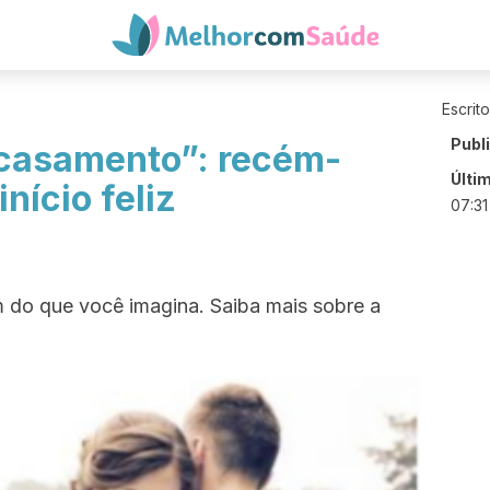
Escrit
Publ
casamento”: recém-
Últi
nício feliz
07:31
m do que você imagina. Saiba mais sobre a