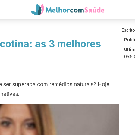
Escrit
Publ
cotina: as 3 melhores
Últi
05:5
e ser superada com remédios naturais? Hoje
nativas.