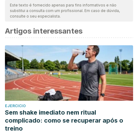
nossa equipe para garantir sua qualidade, confiabilidade,
Este texto é fornecido apenas para fins informativos e não
substitui a consulta com um profissional. Em caso de dúvida,
atualidade e validade. A bibliografia deste artigo foi
consulte o seu especialista.
considerada confiável e precisa academicamente ou
Artigos interessantes
cientificamente.
Salgado, F. (2011). El jengibre (Zingiber officinale).
Revista
Internacional de Acupuntura
,
5
(4), 167–173.
https://doi.org/10.1016/S1887-8369(11)70041-2
Quintero, A., & Copca, A. L. (2014). Colesterol “ Bueno y
malo ” HDL y LDL.
Laboratorio Grupo Químico S.A. de C.V
.
Retrieved from
http://www.edu.xunta.es/centros/ieschapela/gl/system/files/
EJERCICIO
Sem shake imediato nem ritual
complicado: como se recuperar após o
treino