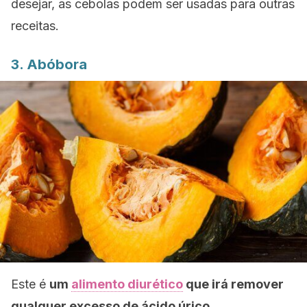
desejar, as cebolas podem ser usadas para outras
receitas.
3. Abóbora
Este é
um
alimento diurético
que irá remover
qualquer excesso de ácido úrico