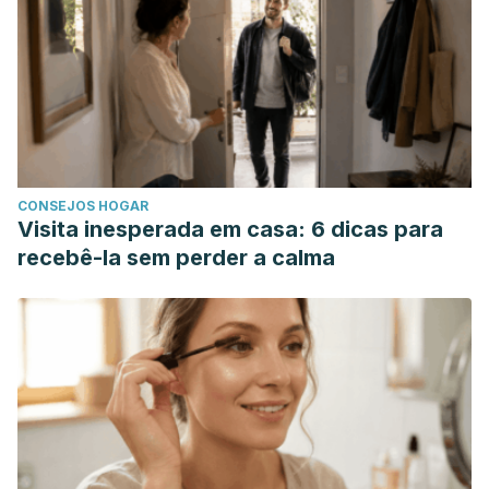
Jafari R, Badeli R, Sahebkar A. Efficacy of artichoke leaf
extract in non-alcoholic fatty liver disease: A pilot double-
blind randomized controlled trial. Phytother Res. 2018
Jul;32(7):1382-1387. doi: 10.1002/ptr.6073. Epub 2018 Mar 9.
PMID: 29520889.
Aune D. Plant Foods, Antioxidant Biomarkers, and the Risk
of Cardiovascular Disease, Cancer, and Mortality: A Review
CONSEJOS HOGAR
of the Evidence. Adv Nutr. 2019 Nov 1;10(Suppl_4):S404-
Visita inesperada em casa: 6 dicas para
S421. doi: 10.1093/advances/nmz042. PMID: 31728499;
recebê-la sem perder a calma
PMCID: PMC6855972.
Dowling JE. Vitamin A: its many roles-from vision and
synaptic plasticity to infant mortality. J Comp Physiol A
Neuroethol Sens Neural Behav Physiol. 2020
May;206(3):389-399. doi: 10.1007/s00359-020-01403-z.
Epub 2020 Feb 7. PMID: 32034476.