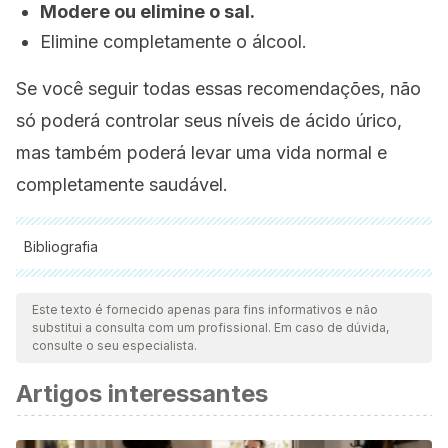
Modere ou elimine o sal.
Elimine completamente o álcool.
Se você seguir todas essas recomendações, não
só poderá controlar seus níveis de ácido úrico,
mas também poderá levar uma vida normal e
completamente saudável.
Bibliografia
Todas as fontes citadas foram minuciosamente revisadas por
nossa equipe para garantir sua qualidade, confiabilidade,
Este texto é fornecido apenas para fins informativos e não
substitui a consulta com um profissional. Em caso de dúvida,
atualidade e validade. A bibliografia deste artigo foi
consulte o seu especialista.
considerada confiável e precisa academicamente ou
Artigos interessantes
cientificamente.
Panahi Y, Kianpour P, Mohtashami R, Atkin SL, Butler AE,