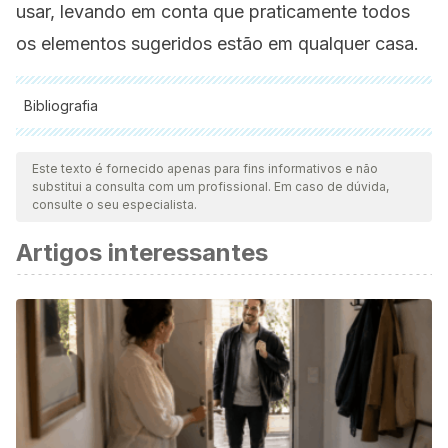
usar, levando em conta que praticamente todos
os elementos sugeridos estão em qualquer casa.
Bibliografia
Todas as fontes citadas foram minuciosamente revisadas por
nossa equipe para garantir sua qualidade, confiabilidade,
Este texto é fornecido apenas para fins informativos e não
substitui a consulta com um profissional. Em caso de dúvida,
atualidade e validade. A bibliografia deste artigo foi
consulte o seu especialista.
considerada confiável e precisa academicamente ou
Artigos interessantes
cientificamente.
Weber, N. D., Andersen, D. O., North, J. A., Murray, B. K.,
Lawson, L. D., & Hughes, B. G. (1992). In vitro virucidal
effects of Allium sativum (garlic) extract and compounds.
Planta Medica.
https://doi.org/10.1055/s-2006-961504
Snoussi, M., Trabelsi, N., Dehmeni, A., Benzekri, R.,
Bouslama, L., Hajlaoui, B., … Papetti, A. (2016).
Phytochemical analysis, antimicrobial and antioxidant