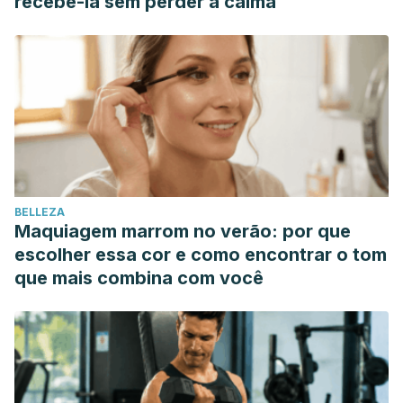
recebê-la sem perder a calma
Whelan K, Scott SM. Systematic review with meta-analysis:
effect of fibre supplementation on chronic idiopathic
constipation in adults. Aliment Pharmacol Ther. 2016
Jul;44(2):103-16. doi: 10.1111/apt.13662. Epub 2016 May 12.
PMID: 27170558.
BELLEZA
Maquiagem marrom no verão: por que
escolher essa cor e como encontrar o tom
que mais combina com você