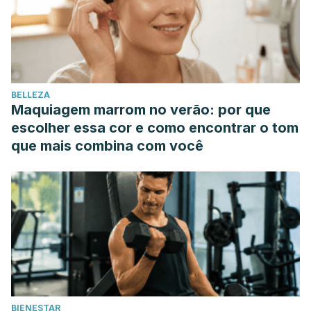
para analgesia postoperatoria en pacientes sometidos a
toracotomías: metaanálisis de ensayos clínicos. Brazilian
Journal of Anesthesiology (Edicion En Espanol).
https://doi.org/10.1016/j.bjanes.2014.03.009
Verger-Kuhnke, A. B., Reuter, M. A., Epple, W., &
BELLEZA
Ungemach, G. (2013). La resección transuretral de la
Maquiagem marrom no verão: por que
próstata de baja presión hidráulica, resultados en 340
escolher essa cor e como encontrar o tom
pacientes con adenomas grandes. Actas Urológicas
que mais combina com você
Españolas. https://doi.org/10.1016/s0210-4806(06)73555-0
Córdova, A. J., Hernandez Favela, P., & Nava, E. (2012).
Analgesia post cesárea con sulfato de morfina en infusión
epidural. Medigraphic-Artemisa.
BIENESTAR