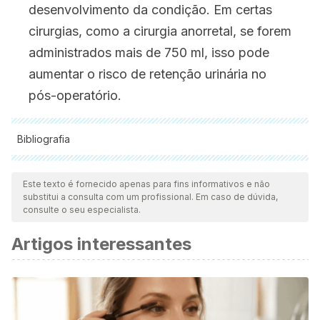
desenvolvimento da condição. Em certas
cirurgias, como a cirurgia anorretal, se forem
administrados mais de 750 ml, isso pode
aumentar o risco de retenção urinária no
pós-operatório.
Bibliografia
Todas as fontes citadas foram minuciosamente revisadas por
nossa equipe para garantir sua qualidade, confiabilidade,
Este texto é fornecido apenas para fins informativos e não
substitui a consulta com um profissional. Em caso de dúvida,
atualidade e validade. A bibliografia deste artigo foi
consulte o seu especialista.
considerada confiável e precisa academicamente ou
Artigos interessantes
cientificamente.
Timbó Barbosa, F., Bezerra Wanderley Barbosa, T. R., &
Martins de la Cunha, R. (2014). Comparación entre
bloqueos epidural y paravertebral torácicos continuos