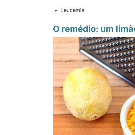
Leucemia
O remédio: um limão