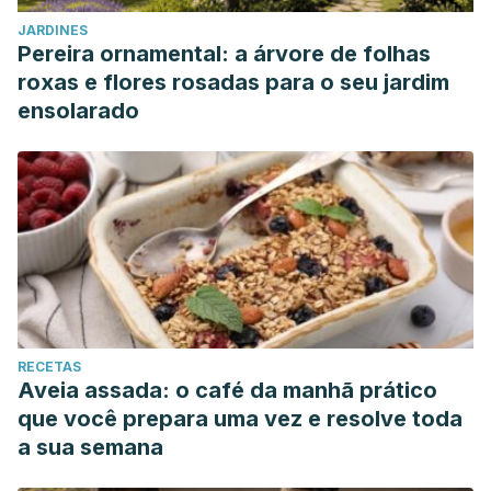
https://www.webmd.com/pain-management/knee-
JARDINES
pain/qa/what-are-ways-to-prevent-a-meniscus-tear
Pereira ornamental: a árvore de folhas
roxas e flores rosadas para o seu jardim
ensolarado
RECETAS
Aveia assada: o café da manhã prático
que você prepara uma vez e resolve toda
a sua semana