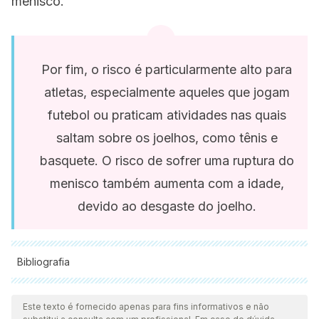
menisco.
Por fim, o risco é particularmente alto para
atletas, especialmente aqueles que jogam
futebol ou praticam atividades nas quais
saltam sobre os joelhos, como tênis e
basquete. O risco de sofrer uma ruptura do
menisco também aumenta com a idade,
devido ao desgaste do joelho.
Bibliografia
Todas as fontes citadas foram minuciosamente revisadas por
nossa equipe para garantir sua qualidade, confiabilidade,
Este texto é fornecido apenas para fins informativos e não