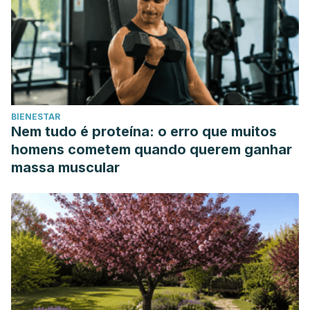
https://uvadoc.uva.es/bitstream/handle/10324/41680/TFG-
O-1872.pdf?sequence=1&isAllowed=y
Vera Quintero, Lucero Estefanía. 2017. Trabajo de
suficiencia profesional tratamiento fisioterapeutico en
lesiones de menisco. Universidad Inca Garcilaso De La
Vega. Facultad de Tecnología Médica.
BIENESTAR
http://repositorio.uigv.edu.pe/bitstream/handle/20.500
Nem tudo é proteína: o erro que muitos
sequence=2&isAllowed=y
homens cometem quando querem ganhar
José Ma. Busto Villarreal, Ibrahim Liberato González, Gloria
massa muscular
Vargas Sánchez. 2009. Lesiones meniscales. Ortho-tips.
https://www.medigraphic.com/pdfs/orthotips/ot-
2009/ot091d.pdf
Atención postratamiento – rupturas de menisco.
MedlinePlus.
https://medlineplus.gov/spanish/ency/patientinstructio
What are ways to prevent a meniscus tear? 2020. WebMD.