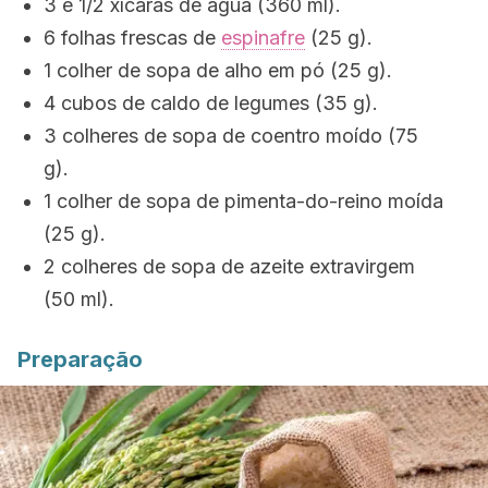
3 e 1/2 xícaras de água (360 ml).
6 folhas frescas de
espinafre
(25 g).
1 colher de sopa de alho em pó (25 g).
4 cubos de caldo de legumes (35 g).
3 colheres de sopa de coentro moído (75
g).
1 colher de sopa de pimenta-do-reino moída
(25 g).
2 colheres de sopa de azeite extravirgem
(50 ml).
Preparação