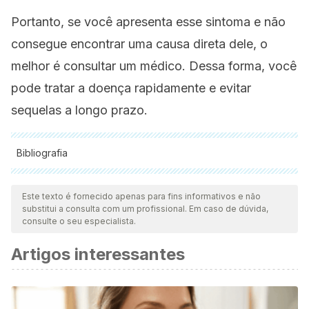
Portanto, se você apresenta esse sintoma e não
consegue encontrar uma causa direta dele, o
melhor é consultar um médico. Dessa forma, você
pode tratar a doença rapidamente e evitar
sequelas a longo prazo.
Bibliografia
Todas as fontes citadas foram minuciosamente revisadas por
nossa equipe para garantir sua qualidade, confiabilidade,
Este texto é fornecido apenas para fins informativos e não
substitui a consulta com um profissional. Em caso de dúvida,
atualidade e validade. A bibliografia deste artigo foi
consulte o seu especialista.
considerada confiável e precisa academicamente ou
Artigos interessantes
cientificamente.
Ayuso T., Jericó I.. Urgencias en patología neuromuscular.
Anales Sis San Navarra. 2008; 31:115-126.