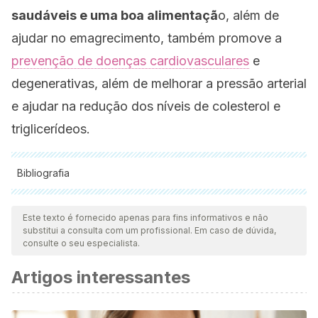
saudáveis ​​e uma boa alimentaçã
o, além de
ajudar no emagrecimento, também promove a
prevenção de doenças cardiovasculares
e
degenerativas, além de melhorar a pressão arterial
e ajudar na redução dos níveis de colesterol e
triglicerídeos.
Bibliografia
Todas as fontes citadas foram minuciosamente revisadas por
nossa equipe para garantir sua qualidade, confiabilidade,
Este texto é fornecido apenas para fins informativos e não
substitui a consulta com um profissional. Em caso de dúvida,
atualidade e validade. A bibliografia deste artigo foi
consulte o seu especialista.
considerada confiável e precisa academicamente ou
Artigos interessantes
cientificamente.
Collins J. K, Wu G, et al. Watermelon consumption
increases plasma arginine concentrations in adults.