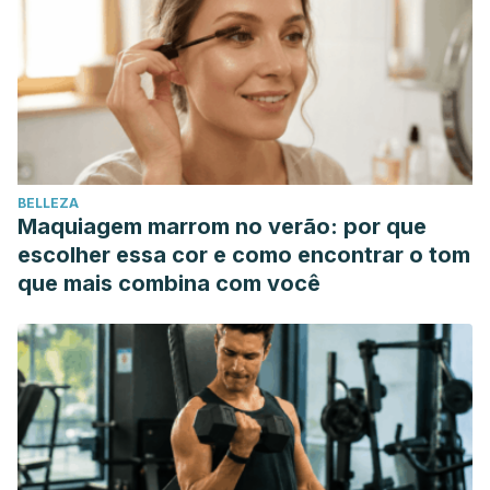
Nutrition.
Marzo 2007. 23 (3): 261-6
de Oliveira MC, Sichieri R, Venturim Mozzer R. A low-
energy-dense diet adding fruit reduces weight and energy
intake in women.
Appetite
. Septiembre 2008. 51(2):291-5.
ncbi.nlm.nih.gov/pubmed/18439712
Dreher M, Ford N. A, et al. A comprehensive critical
BELLEZA
assessment of increased fruit and vegetable intake on
Maquiagem marrom no verão: por que
weight loss in women.
Nutrients
. Julio 2020. 12 (7): 1919.
escolher essa cor e como encontrar o tom
Fulgoni V, Dreher M, Davenport A. J. Avocado consumption
que mais combina com você
is associated with better diet quality and nutrient intake,
and lower metabolic syndrome risk in US adults: results
from the National Health and Nutrition Examination Survey.
Nutritional Journal
. Enero 2013. 12: 1.
James L. J, Funnell M. P, Milner S. An afternoon snack of
berries reduces subsequent energy intake compared to
an Isoenergetic confectionary snack.
Appetite.
Diciembre