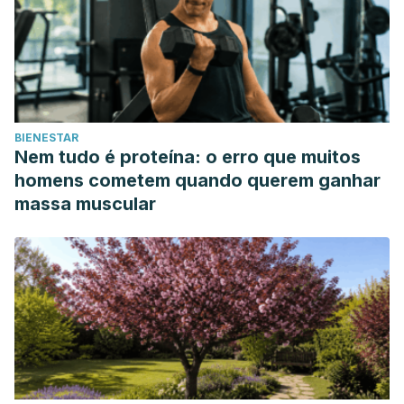
Frontiers in Nutrition,
9
.
https://www.ncbi.nlm.nih.gov/pmc/articles/PMC9583540/
Jin, Y., Chen, L., Yu, Y., Hussain, M., & Zhong, H. (2023).
Bioactive Components in Fruit Interact with Gut Microbes.
Biology,
12
(10).
BIENESTAR
https://www.ncbi.nlm.nih.gov/pmc/articles/PMC10604038/
Nem tudo é proteína: o erro que muitos
Lakshmanan, A., Mingione, A., Pivari, F., Dogliotti, E.,
homens cometem quando querem ganhar
Brasacchio, C., Murugesan, S., Cusi, D., Lazzaroni, M.,
massa muscular
Soldati, L., & Terranegra, A. (2022). Modulation of gut
microbiota: The effects of a fruits and vegetables
supplement.
Frontiers in Nutrition,
9.
https://www.ncbi.nlm.nih.gov/pmc/articles/PMC9537686/
Mandalari, G., Gervasi, T., Rosenberg, D., Lapsley, K., &
Baer, D. (2023). Effect of Nuts on Gastrointestinal Health.
Nutrients,
15
(7).
https://www.ncbi.nlm.nih.gov/pmc/articles/PMC10096892/