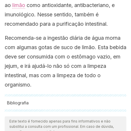
ao
limão
como antioxidante, antibacteriano, e
imunológico. Nesse sentido, também é
recomendado para a purificação intestinal.
Recomenda-se a ingestão diária de água morna
com algumas gotas de suco de limão. Esta bebida
deve ser consumida com o estômago vazio, em
jejum, e irá ajudá-lo não só com a limpeza
intestinal, mas com a limpeza de todo o
organismo.
Bibliografia
Todas as fontes citadas foram minuciosamente revisadas por
nossa equipe para garantir sua qualidade, confiabilidade,
Este texto é fornecido apenas para fins informativos e não
substitui a consulta com um profissional. Em caso de dúvida,
atualidade e validade. A bibliografia deste artigo foi