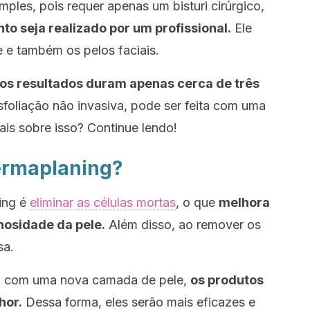
mples, pois requer apenas um bisturi cirúrgico,
o seja realizado por um profissional.
Ele
e e também os pelos faciais.
os resultados duram apenas cerca de três
foliação não invasiva, pode ser feita com uma
ais sobre isso? Continue lendo!
ermaplaning?
ing
é
eliminar as células mortas
, o que
melhora
nosidade da pele.
Além disso, ao remover os
sa.
e, com uma nova camada de pele,
os produtos
hor.
Dessa forma, eles serão mais eficazes e