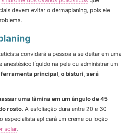
m
síndrome dos ovários policísticos
que
iais devem evitar o
dermaplaning
, pois ele
roblema.
planing
teticista convidará a pessoa a se deitar em uma
 anestésico líquido na pele ou administrar um
 ferramenta principal, o bisturi, será
passar uma lâmina em um ângulo de 45
do rosto.
A esfoliação dura entre 20 e 30
o especialista aplicará um creme ou loção
r solar
.