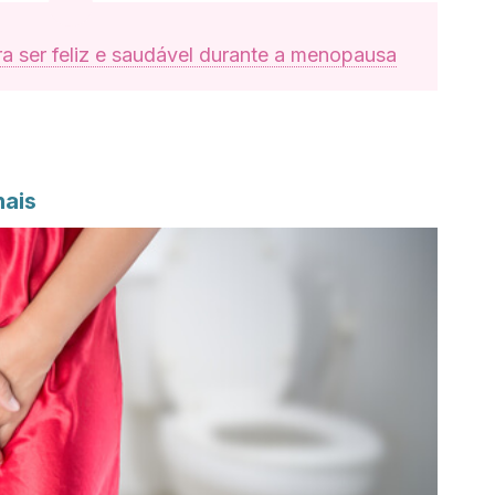
a ser feliz e saudável durante a menopausa
nais