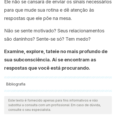
Ele não se cansará de enviar os sinais necessários
para que mude sua rotina e dê atenção às
respostas que ele põe na mesa.
Não se sente motivado? Seus relacionamentos
são daninhos? Sente-se só? Tem medo?
Examine, explore, tateie no mais profundo de
sua subconsciência. Aí se encontram as
respostas que você está procurando.
Bibliografia
Todas as fontes citadas foram minuciosamente revisadas por
nossa equipe para garantir sua qualidade, confiabilidade,
Este texto é fornecido apenas para fins informativos e não
substitui a consulta com um profissional. Em caso de dúvida,
atualidade e validade. A bibliografia deste artigo foi
consulte o seu especialista.
considerada confiável e precisa academicamente ou