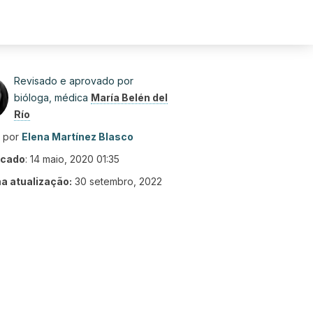
Revisado e aprovado por
bióloga, médica
María Belén del
Río
o por
Elena Martínez Blasco
icado
:
14 maio, 2020 01:35
ma atualização:
30 setembro, 2022